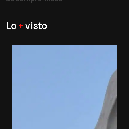
Lo
+
visto