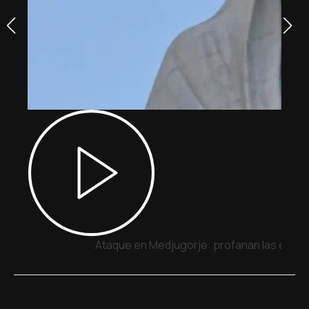
Ataque en Medjugorje: profanan las estatua