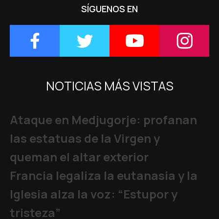
SÍGUENOS EN
NOTICIAS MÁS VISTAS
Ataque en Medjugorje: profanan
las estatuas de la Virgen y
queman el altar exterior
Francia legaliza la eutanasia y la
Iglesia alza la voz: “Estupor y
tristeza”