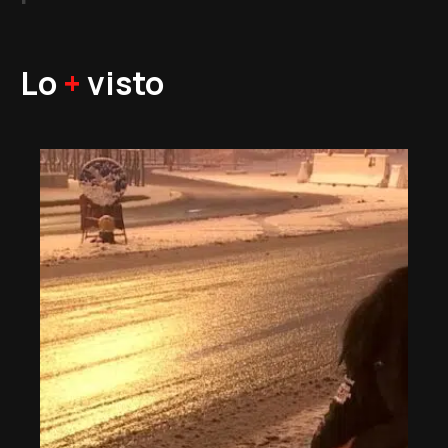
Lo
+
visto