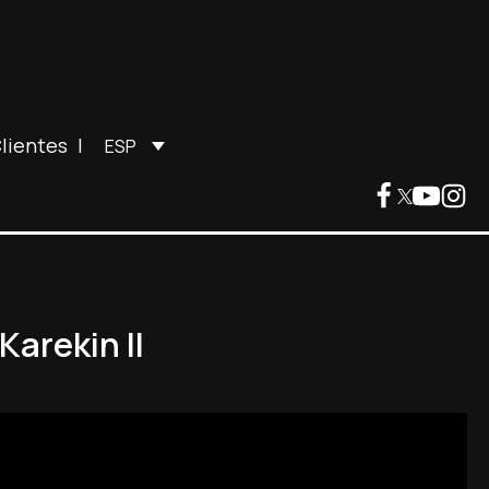
lientes
|
ESP
Karekin II