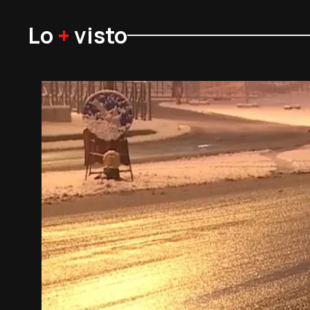
Lo
+
visto