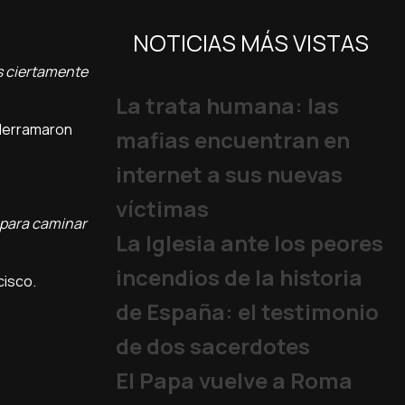
NOTICIAS MÁS VISTAS
es ciertamente
La trata humana: las
 derramaron
mafias encuentran en
internet a sus nuevas
víctimas
 para caminar
La Iglesia ante los peores
incendios de la historia
cisco.
de España: el testimonio
de dos sacerdotes
El Papa vuelve a Roma