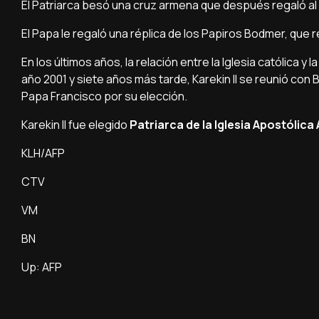
El Patriarca besó una cruz armena que después regaló al
El Papa le regaló una réplica de los Papiros Bodmer, que 
En los últimos años, la relación entre la Iglesia católica y la
año 2001 y siete años más tarde, Karekin II se reunió con 
Papa Francisco por su elección.
Karekin II fue elegido
Patriarca de la Iglesia Apostólica
KLH/AFP
CTV
VM
BN
Up: AFP