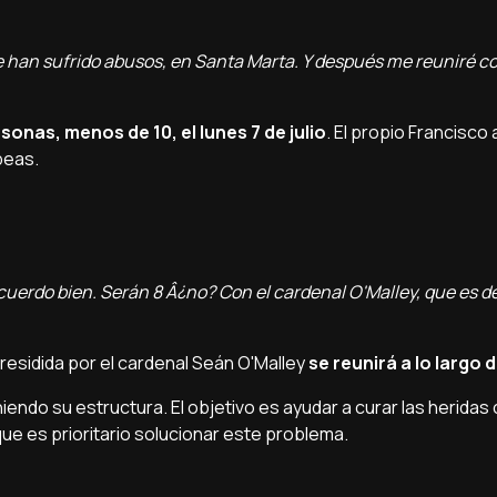
an sufrido abusos, en Santa Marta. Y después me reuniré con
onas, menos de 10, el lunes 7 de julio
. El propio Francisco 
peas.
ecuerdo bien. Serán 8 Â¿no? Con el cardenal O'Malley, que es de
residida por el cardenal Seán O'Malley
se reunirá a lo largo
iendo su estructura. El objetivo es ayudar a curar las herida
 que es prioritario solucionar este problema.