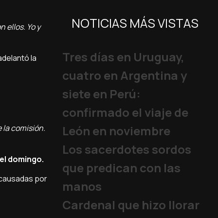
NOTICIAS MÁS VISTAS
 ellos. Yo y
Tres días en Uruguay,
adelantó la
cuatro en Argentina y
siete en Perú:
confirmado el viaje de
 la comisión.
León en noviembre
Los sacerdotes sordos
 del domingo.
que predican con las
s causadas por
manos
Cardenal que hizo llorar