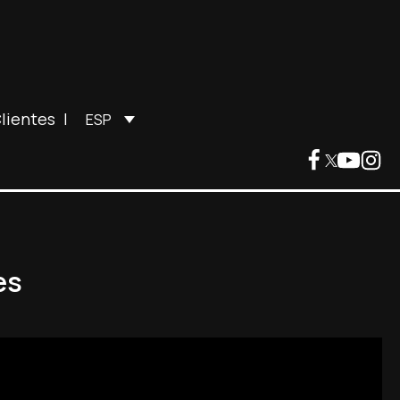
lientes
|
ESP
es