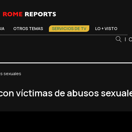
SIA
OTROS TEMAS
SERVICIOS DE TV
LO + VISTO
|
C
os sexuales
á con víctimas de abusos sexual