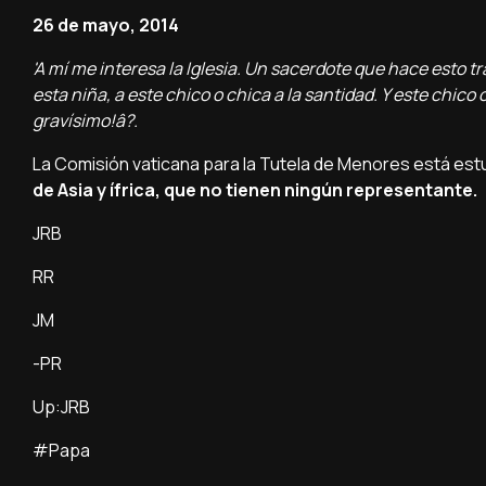
26 de mayo, 2014
'A mí­ me interesa la Iglesia. Un sacerdote que hace esto t
esta niña, a este chico o chica a la santidad. Y este chico o
graví­simo!â?.
La Comisión vaticana para la Tutela de Menores está est
de Asia y ífrica, que no tienen ningún representante.
JRB
RR
JM
-PR
Up:JRB
#Papa