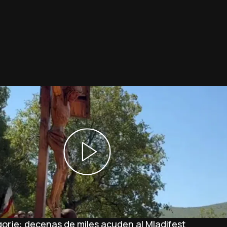
orje: decenas de miles acuden al Mladifest