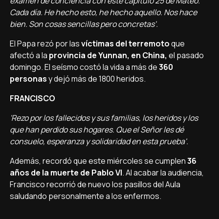
examen de conciencia con este capí­tulo 25 de Mateo.
Cada dí­a. He hecho esto, he hecho aquello. Nos hace
bien. Son cosas sencillas pero concretas'.
El Papa rezó por las
ví­ctimas del terremoto
que
afectó a la
provincia de Yunnan, en China,
el pasado
domingo. El seí­smo costó la vida a más de
360
personas
y dejó más de 1800 heridos.
FRANCISCO
'Rezo por los fallecidos y sus familias, los heridos y los
que han perdido sus hogares. Que el Señor les dé
consuelo, esperanza y solidaridad en esta prueba'.
Además, recordó que este miércoles se cumplen
36
años de la muerte de Pablo VI
. Al acabar la audiencia,
Francisco recorrió de nuevo los pasillos del Aula
saludando personalmente a los enfermos.