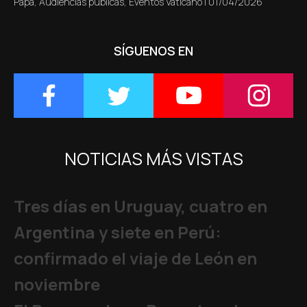
Papa
,
Audiencias públicas
,
Eventos Vaticano
|
01/04/2026
SÍGUENOS EN
NOTICIAS MÁS VISTAS
Tres días en Uruguay, cuatro en
Argentina y siete en Perú:
confirmado el viaje de León en
noviembre