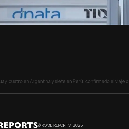
uay, cuatro en Argentina y siete en Perú: confirmado el viaje
© ROME REPORTS,
2026