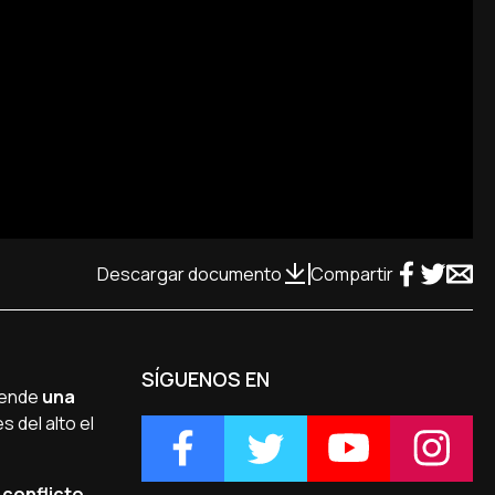
Descargar documento
Compartir
SÍGUENOS EN
iende
una
 del alto el
 conflicto