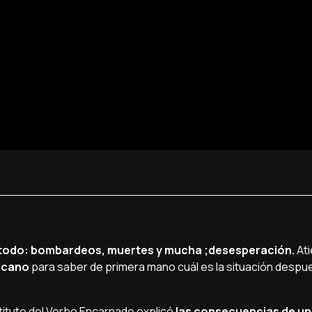
e todo: bombardeos, muertes y mucha ;desesperación.
At
ticano
para saber de primera mano cuál es la situación despues
stituto del Verbo Encarnado explicó
las consecuencias de un