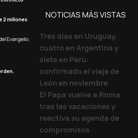
NOTICIAS MÁS VISTAS
e 2 millones
Tres días en Uruguay,
del Evangelio.
cuatro en Argentina y
siete en Perú:
confirmado el viaje de
erden.
León en noviembre
El Papa vuelve a Roma
tras las vacaciones y
reactiva su agenda de
compromisos