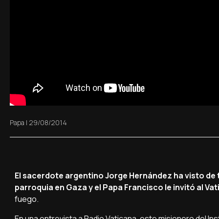
Papa
|
29/08/2014
El sacerdote argentino Jorge Hernández ha visto d
parroquia en Gaza y el Papa Francisco le invitó al Va
fuego.
En una entrevista a Radio Vaticana, este misionero del In