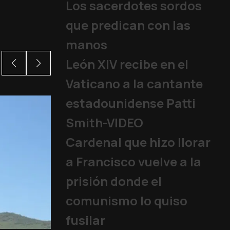
Los sacerdotes sordos
que predican con las
manos
León XIV recibe en el
Vaticano a la cantante
estadounidense Patti
Smith-VIDEO
Cardenal que hizo llorar
a Francisco vuelve a la
prisión donde el
comunismo lo quiso
fusilar