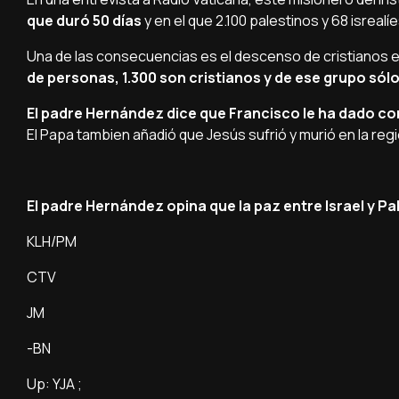
que duró 50 días
y en el que 2.100 palestinos y 68 isrealíe
Una de las consecuencias es el descenso de cristianos en
de personas, 1.300 son cristianos y de ese grupo sólo
El padre Hernández dice que Francisco le ha dado c
El Papa tambien añadió que Jesús sufrió y murió en la regi
El padre Hernández opina que la paz entre Israel y Pa
KLH/PM
CTV
JM
-BN
Up: YJA ;