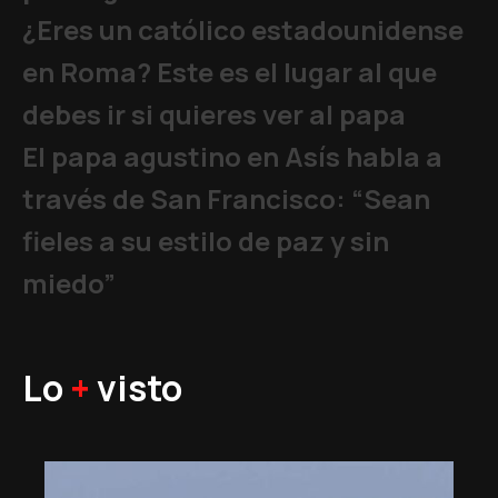
¿Eres un católico estadounidense
en Roma? Este es el lugar al que
debes ir si quieres ver al papa
El papa agustino en Asís habla a
través de San Francisco: “Sean
fieles a su estilo de paz y sin
miedo”
Lo
+
visto