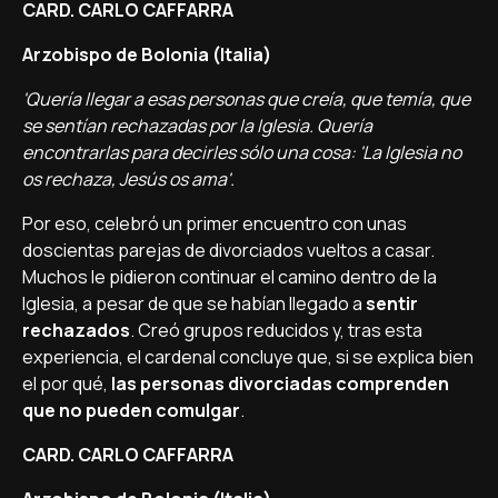
CARD. CARLO CAFFARRA
Arzobispo de Bolonia (Italia)
'Querí­a llegar a esas personas que creí­a, que temí­a, que
se sentí­an rechazadas por la Iglesia. Querí­a
encontrarlas para decirles sólo una cosa: 'La Iglesia no
os rechaza, Jesús os ama'.
Por eso, celebró un primer encuentro con unas
doscientas parejas de divorciados vueltos a casar.
Muchos le pidieron continuar el camino dentro de la
Iglesia, a pesar de que se habí­an llegado a
sentir
rechazados
. Creó grupos reducidos y, tras esta
experiencia, el cardenal concluye que, si se explica bien
el por qué,
las personas divorciadas comprenden
que no pueden comulgar
.
CARD. CARLO CAFFARRA