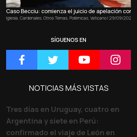
Caso Becciu: comienza el juicio de apelación con un
Iglesia
,
Cardenales
,
Otros Temas
,
Polémicas
,
Vaticano
|
29/09/2025
SÍGUENOS EN
NOTICIAS MÁS VISTAS
Tres días en Uruguay, cuatro en
Argentina y siete en Perú:
confirmado el viaje de León en