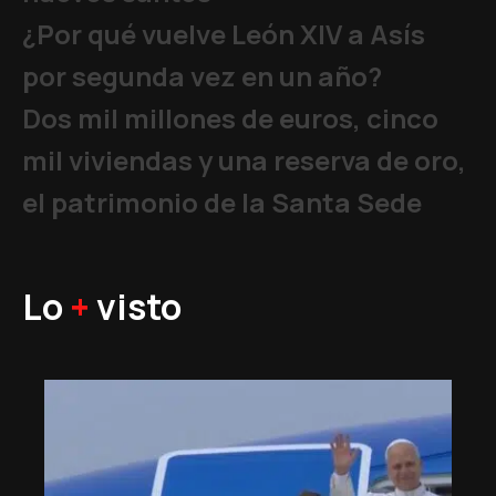
¿Por qué vuelve León XIV a Asís
por segunda vez en un año?
Dos mil millones de euros, cinco
mil viviendas y una reserva de oro,
el patrimonio de la Santa Sede
Lo
+
visto