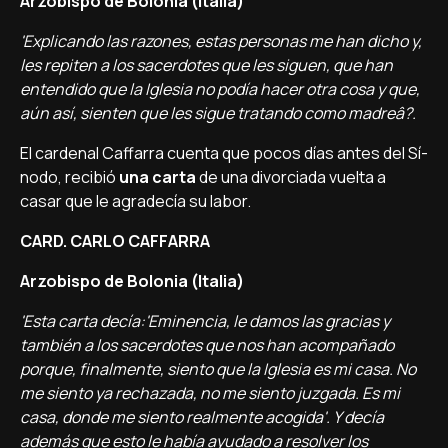
Arzobispo de Bolonia (Italia)
'Explicando las razones, estas personas me han dicho y,
les repiten a los sacerdotes que les siguen, que han
entendido que la Iglesia no podí­a hacer otra cosa y que,
aún así­, sienten que les sigue tratando como madreâ?.
El cardenal Caffarra cuenta que pocos dí­as antes del Sí­
nodo, recibió
una carta
de una divorciada vuelta a
casar que le agradecí­a su labor.
CARD. CARLO CAFFARRA
Arzobispo de Bolonia (Italia)
'Esta carta decí­a:'Eminencia, le damos las gracias y
también a los sacerdotes que nos han acompañado
porque, finalmente, siento que la Iglesia es mi casa. No
me siento ya rechazada, no me siento juzgada. Es mi
casa, donde me siento realmente acogida'. Y decí­a
además que esto le habí­a ayudado a resolver los