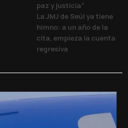
paz y justicia”
La JMJ de Seúl ya tiene
himno: a un año de la
cita, empieza la cuenta
regresiva