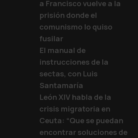
Audiencias públicas
,
Papa
|
04/02/2026
a Francisco vuelve a la
prisión donde el
comunismo lo quiso
fusilar
El manual de
instrucciones de la
sectas, con Luis
Santamaría
León XIV habla de la
crisis migratoria en
Ceuta: “Que se puedan
encontrar soluciones de