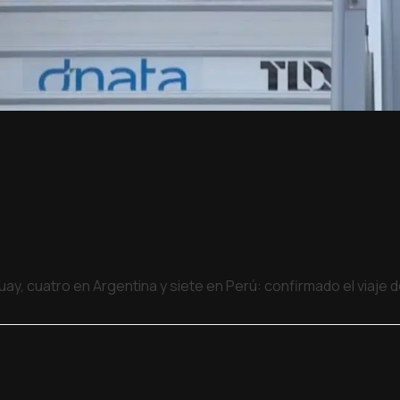
uay, cuatro en Argentina y siete en Perú: confirmado el viaje