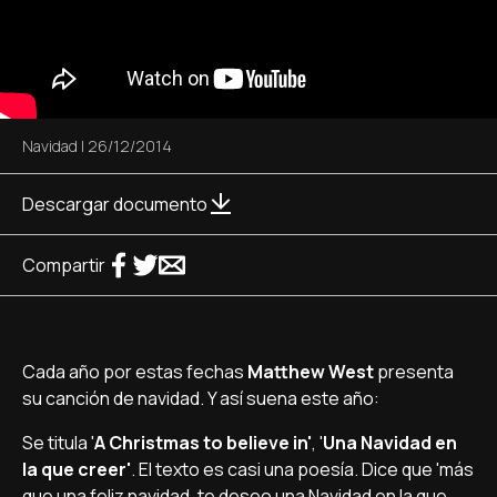
Navidad
|
26/12/2014
Descargar documento
Compartir
Cada año por estas fechas
Matthew West
presenta
su canción de navidad. Y así­ suena este año:
Se titula '
A Christmas to believe in'
, '
Una Navidad en
la que creer'
. El texto es casi una poesí­a. Dice que 'más
que una feliz navidad, te deseo una Navidad en la que