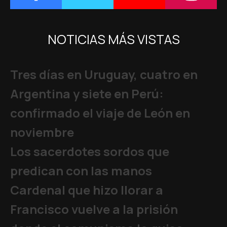
NOTICIAS MÁS VISTAS
Tres días en Uruguay, cuatro en
Argentina y siete en Perú:
confirmado el viaje de León en
noviembre
Los sacerdotes sordos que
predican con las manos
Cardenal que hizo llorar a
Francisco vuelve a la prisión