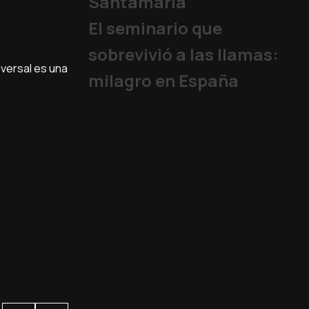
Santamaría
El seminario que
sobrevivió a las llamas:
niversal es una
milagro en España