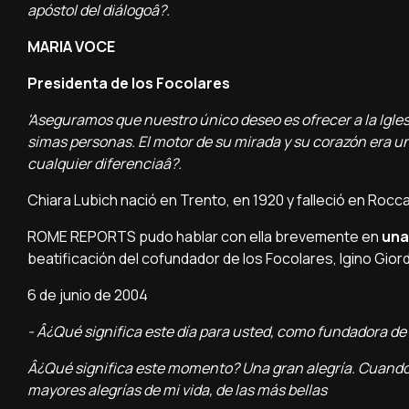
apóstol del diálogoâ?.
MARIA VOCE
Presidenta de los Focolares
'Aseguramos que nuestro único deseo es ofrecer a la Igles
simas personas. El motor de su mirada y su corazón era u
cualquier diferenciaâ?.
Chiara Lubich nació en Trento, en 1920 y falleció en Rocc
ROME REPORTS pudo hablar con ella brevemente en
una
beatificación del cofundador de los Focolares, Igino Gior
6 de junio de 2004
- Â¿Qué significa este dí­a para usted, como fundadora de
Â¿Qué significa este momento? Una gran alegrí­a. Cuando 
mayores alegrí­as de mi vida, de las más bellas