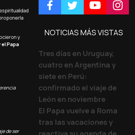
espiritualidad
 proponerla
NOTICIAS MÁS VISTAS
ocieron y
 el Papa
Tres días en Uruguay,
cuatro en Argentina y
siete en Perú:
confirmado el viaje de
herencia
León en noviembre
El Papa vuelve a Roma
tras las vacaciones y
aje de ser
reactiva su agenda de