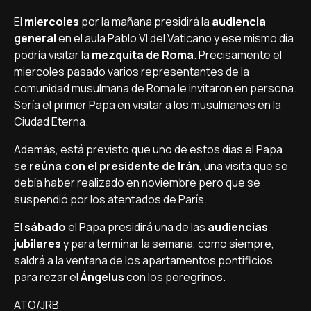
El
miercoles
por la mañana presidirá la
audiencia
general
en el aula Pablo VI del Vaticano y ese mismo día
podría visitar la
mezquita de Roma
. Precisamente el
miercoles pasado varios representantes de la
comunidad musulmana de Roma le invitaron en persona.
Sería el primer Papa en visitar a los musulmanes en la
Ciudad Eterna.
Además, está previsto que uno de estos días el Papa
s
e reúna con el presidente de Irán
, una visita que se
debía haber realizado en noviembre pero que se
suspendió por los atentados de París.
El
sábado
el Papa presidirá una de las
audiencias
jubilares
y para terminar la semana, como siempre,
saldrá a la ventana de los apartamentos pontificios
para rezar el
Ángelus
con los peregrinos.
ATO/JRB