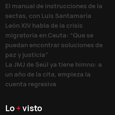
El manual de instrucciones de la
sectas, con Luis Santamaría
León XIV habla de la crisis
migratoria en Ceuta: “Que se
puedan encontrar soluciones de
paz y justicia”
La JMJ de Seúl ya tiene himno: a
un año de la cita, empieza la
cuenta regresiva
Lo
+
visto