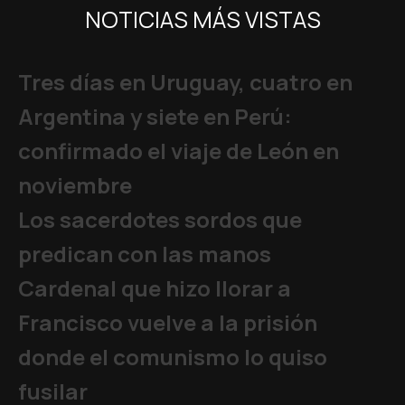
NOTICIAS MÁS VISTAS
Tres días en Uruguay, cuatro en
Argentina y siete en Perú:
confirmado el viaje de León en
noviembre
Los sacerdotes sordos que
predican con las manos
Cardenal que hizo llorar a
Francisco vuelve a la prisión
donde el comunismo lo quiso
fusilar