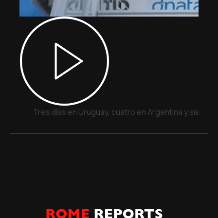
Tres días en Uruguay, cuatro en Argentina y siete e