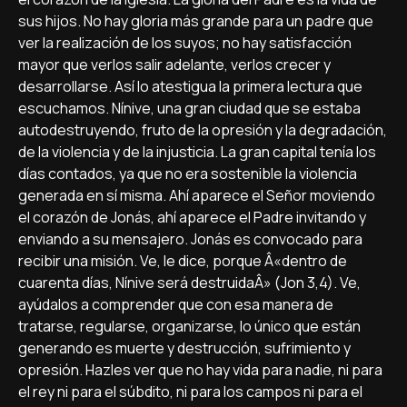
sus hijos. No hay gloria más grande para un padre que
ver la realización de los suyos; no hay satisfacción
mayor que verlos salir adelante, verlos crecer y
desarrollarse. Así­ lo atestigua la primera lectura que
escuchamos. Ní­nive, una gran ciudad que se estaba
autodestruyendo, fruto de la opresión y la degradación,
de la violencia y de la injusticia. La gran capital tení­a los
dí­as contados, ya que no era sostenible la violencia
generada en sí­ misma. Ahí­ aparece el Señor moviendo
el corazón de Jonás, ahí­ aparece el Padre invitando y
enviando a su mensajero. Jonás es convocado para
recibir una misión. Ve, le dice, porque Â«dentro de
cuarenta dí­as, Ní­nive será destruidaÂ» (Jon 3,4). Ve,
ayúdalos a comprender que con esa manera de
tratarse, regularse, organizarse, lo único que están
generando es muerte y destrucción, sufrimiento y
opresión. Hazles ver que no hay vida para nadie, ni para
el rey ni para el súbdito, ni para los campos ni para el