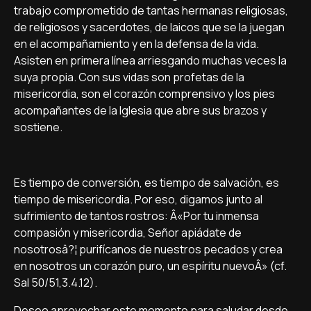
trabajo comprometido de tantas hermanas religiosas,
de religiosos y sacerdotes, de laicos que se la juegan
en el acompañamiento y en la defensa de la vida.
Asisten en primera lí­nea arriesgando muchas veces la
suya propia. Con sus vidas son profetas de la
misericordia, son el corazón comprensivo y los pies
acompañantes de la Iglesia que abre sus brazos y
sostiene.
Es tiempo de conversión, es tiempo de salvación, es
tiempo de misericordia. Por eso, digamos junto al
sufrimiento de tantos rostros: Â«Por tu inmensa
compasión y misericordia, Señor apiádate de
nosotrosâ?¦ purifí­canos de nuestros pecados y crea
en nosotros un corazón puro, un espí­ritu nuevoÂ» (cf.
Sal 50/51,3.4.12).
Deseo aprovechar este momento para saludar desde