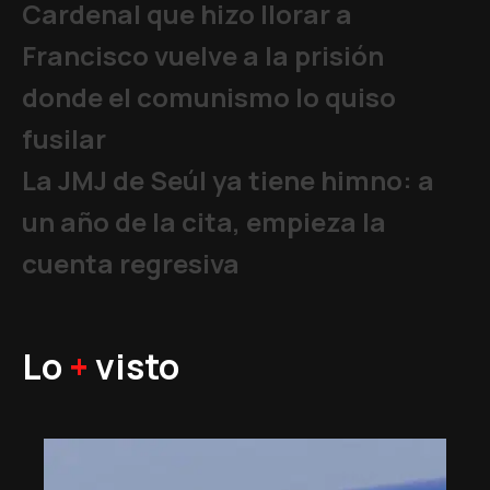
Cardenal que hizo llorar a
Francisco vuelve a la prisión
donde el comunismo lo quiso
fusilar
La JMJ de Seúl ya tiene himno: a
un año de la cita, empieza la
cuenta regresiva
Lo
+
visto