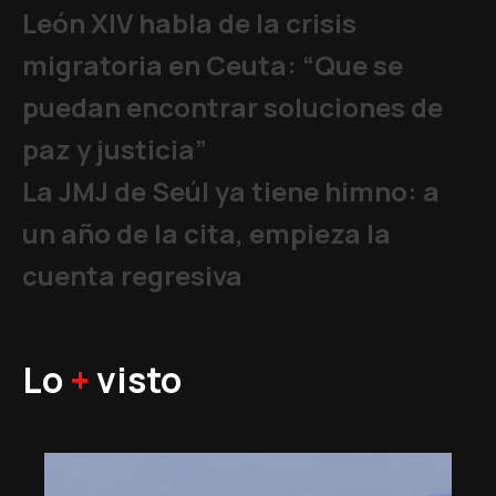
León XIV habla de la crisis
migratoria en Ceuta: “Que se
puedan encontrar soluciones de
paz y justicia”
La JMJ de Seúl ya tiene himno: a
un año de la cita, empieza la
cuenta regresiva
Lo
+
visto