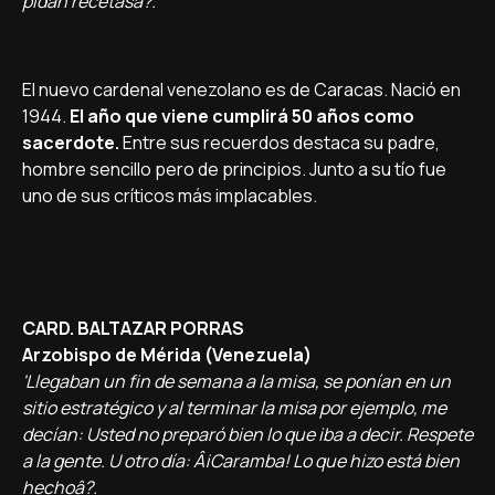
pidan recetasâ?.
El nuevo cardenal venezolano es de Caracas. Nació en
1944.
El año que viene cumplirá 50 años como
sacerdote.
Entre sus recuerdos destaca su padre,
hombre sencillo pero de principios. Junto a su tí­o fue
uno de sus crí­ticos más implacables.
CARD. BALTAZAR PORRAS
Arzobispo de Mérida (Venezuela)
'Llegaban un fin de semana a la misa, se poní­an en un
sitio estratégico y al terminar la misa por ejemplo, me
decí­an: Usted no preparó bien lo que iba a decir. Respete
a la gente. U otro dí­a: Â¡Caramba! Lo que hizo está bien
hechoâ?.