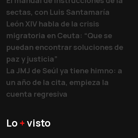
El manual de instrucciones de la
sectas, con Luis Santamaría
León XIV habla de la crisis
migratoria en Ceuta: “Que se
puedan encontrar soluciones de
paz y justicia”
La JMJ de Seúl ya tiene himno: a
un año de la cita, empieza la
cuenta regresiva
Lo
+
visto