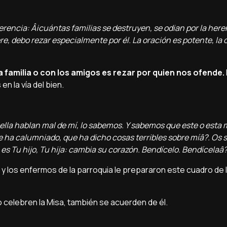
herencia: Â¡cuántas familias se destruyen, se odian por la her
re, debo rezar especialmente por él. La oración es potente, la
la familia o con los amigos es rezar por quien nos ofende.
 la ví­a del bien.
la hablan mal de mí­, lo sabemos. Y sabemos que este o esta 
 calumniado, que ha dicho cosas terribles sobre mí­â?. Os 
 es Tu hijo, Tu hija: cambia su corazón. Bendí­celo. Bendí­celaâ?
 y los enfermos de la parroquia le prepararon este cuadro de 
o celebren la Misa, también se acuerden de él.