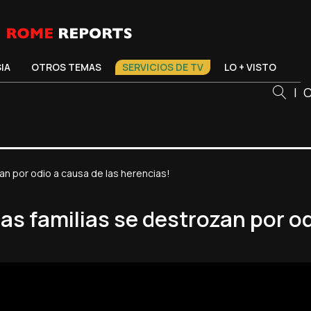
SIA
OTROS TEMAS
SERVICIOS DE TV
LO + VISTO
|
C
zan por odio a causa de las herencias!
as familias se destrozan por od