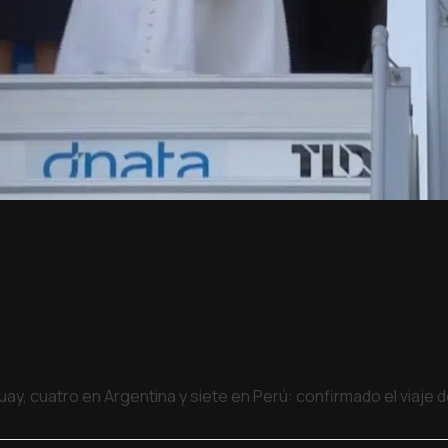
uay, cuatro en Argentina y siete en Perú: confirmado el viaje