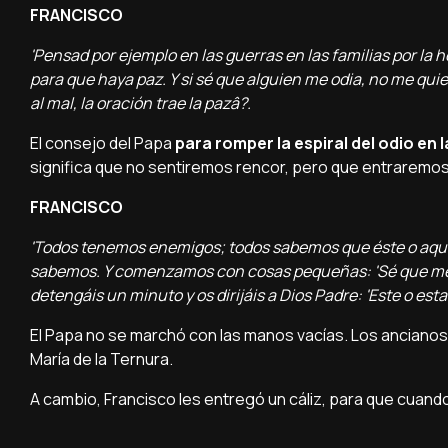
FRANCISCO
'Pensad por ejemplo en las guerras en las familias por la 
para que haya paz. Y si sé que alguien me odia, no me quie
al mal, la oración trae la pazâ?.
El consejo del Papa
para romper la espiral del odio en 
significa que no sentiremos rencor, pero que entraremos en
FRANCISCO
'Todos tenemos enemigos; todos sabemos que éste o aquel
sabemos. Y comenzamos con cosas pequeñas: 'Sé que me ha
detengáis un minuto y os dirijáis a Dios Padre: 'Este o esta
El Papa no se marchó con las manos vací­as. Los ancianos
Marí­a de la Ternura.
A cambio, Francisco les entregó un cáliz, para que cuand