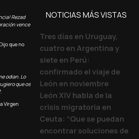
NOTICIAS MÁS VISTAS
encia! Rezad
 oración vence
Tres días en Uruguay,
Dijo que no
cuatro en Argentina y
siete en Perú:
confirmado el viaje de
me odian. Lo
León en noviembre
sugiero que os
.
León XIV habla de la
la Virgen
crisis migratoria en
Ceuta: “Que se puedan
encontrar soluciones de