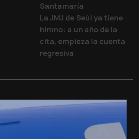
Santamaría
La JMJ de Seúl ya tiene
himno: a un año de la
cita, empieza la cuenta
regresiva