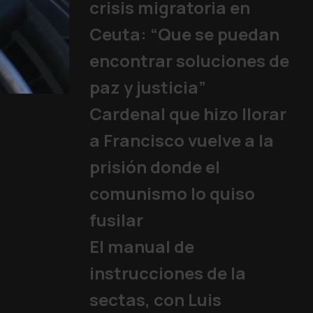
crisis migratoria en
Ceuta: “Que se puedan
encontrar soluciones de
paz y justicia”
Los jóvenes rep
Cardenal que hizo llorar
Papa
|
06/08/2026
a Francisco vuelve a la
prisión donde el
comunismo lo quiso
fusilar
El manual de
instrucciones de la
sectas, con Luis