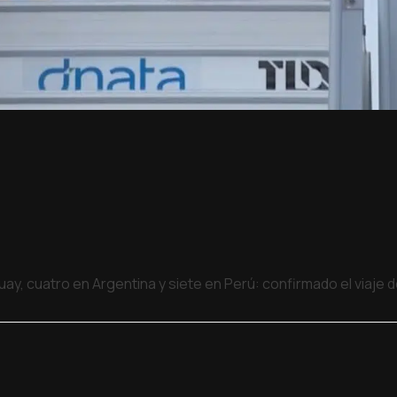
uay, cuatro en Argentina y siete en Perú: confirmado el viaje