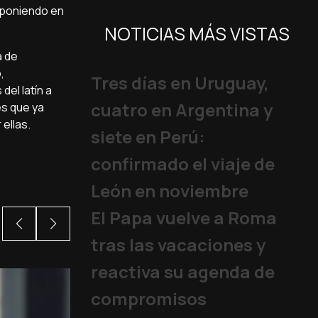
o poniendo en
NOTICIAS MÁS VISTAS
a de
,
Tres días en Uruguay,
del latín a
cuatro en Argentina y
es que ya
ellas.
siete en Perú:
confirmado el viaje de
León en noviembre
El Papa vuelve a Roma
tras las vacaciones y
reactiva su agenda de
compromisos