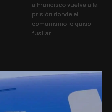
a Francisco vuelve a la
prisión donde el
comunismo lo quiso
fusilar