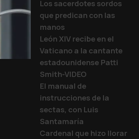
Los sacerdotes sordos
que predican con las
manos
León XIV recibe en el
Vaticano a la cantante
estadounidense Patti
El fin de año y el añ
Eventos Vaticano
,
Benedict
Smith-VIDEO
El manual de
instrucciones de la
sectas, con Luis
Santamaría
Cardenal que hizo llorar