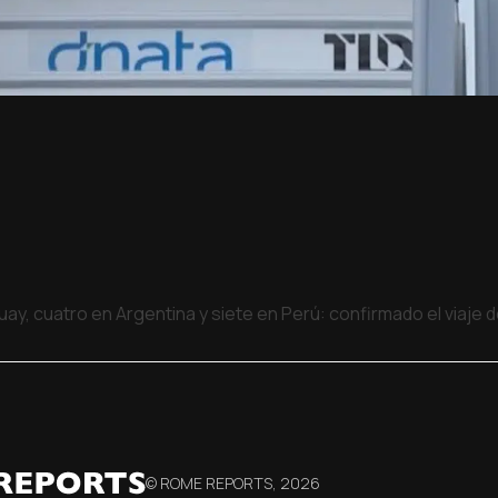
uay, cuatro en Argentina y siete en Perú: confirmado el viaje
© ROME REPORTS,
2026