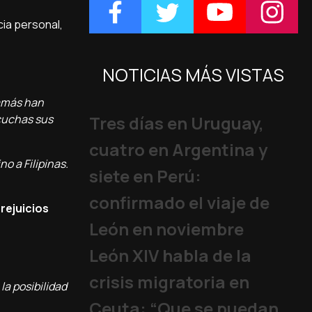
cia personal,
NOTICIAS MÁS VISTAS
jamás han
scuchas sus
Tres días en Uruguay,
cuatro en Argentina y
o a Filipinas.
siete en Perú:
confirmado el viaje de
rejuicios
León en noviembre
León XIV habla de la
crisis migratoria en
la posibilidad
Ceuta: “Que se puedan