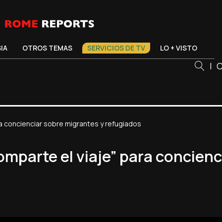
SIA
OTROS TEMAS
SERVICIOS DE TV
LO + VISTO
|
C
a concienciar sobre migrantes y refugiados
mparte el viaje” para concienc