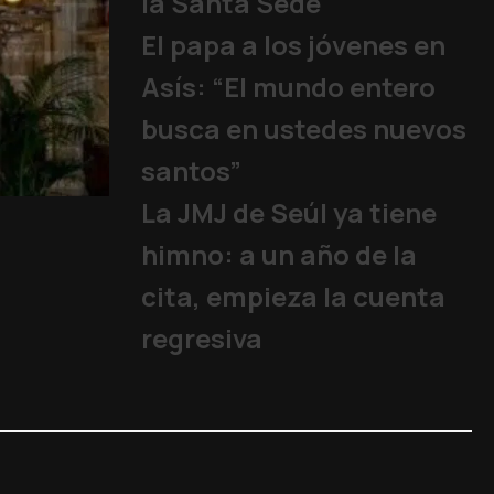
la Santa Sede
El papa a los jóvenes en
Asís: “El mundo entero
busca en ustedes nuevos
santos”
La JMJ de Seúl ya tiene
15 años sin un Papa
Iglesia
,
Familia y Vida
,
Papa
,
himno: a un año de la
cita, empieza la cuenta
regresiva