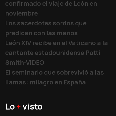
confirmado el viaje de León en
noviembre
Los sacerdotes sordos que
predican con las manos
León XIV recibe en el Vaticano a la
cantante estadounidense Patti
Smith-VIDEO
El seminario que sobrevivió a las
llamas: milagro en España
Lo
+
visto