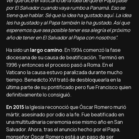
ver qué dice el Vaticano de la idea de que el Papa pase
por El Salvador cuando vaya rumbo a Panamá. Eso se
tiene que hablar. Sé que la idea ha gustado aquí. La idea
les ha gustado y al Papa también le ha gustado. Así que
esperemos que sea posible tener esa alegría el próximo
año de tener en El Salvador al Papa con nosotros”.
Ha sido un
largo camino
. En 1994 comenzó la fase
diocesana de su causa de beatificación. Terminó en
1996 y entonces el proceso pasó a Roma. En el
Vaticano la causa estuvo paralizada durante mucho
tiempo. Benedicto XVI trató de desbloquearla en la
última parte de su pontificado pero fue Francisco quien
definitivamente lo consiguió.
En 2015
la Iglesia reconoció que Óscar Romero murió
mártir, asesinado por odio a la fe. Fue beatificado en
una multitudinaria ceremonia ese mismo año en San
Salvador. Ahora, tras el anuncio hecho por el Papa,
monseñor Óscar Romero está a un paso de ser