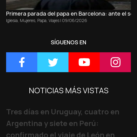
Primera parada del papa en Barcelona: ante el sepu
Iglesia
,
Mujeres
,
Papa
,
Viajes
|
09/06/2026
SÍGUENOS EN
NOTICIAS MÁS VISTAS
Tres días en Uruguay, cuatro en
Argentina y siete en Perú:
confirmado el viaje de León en