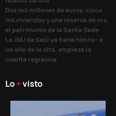
nuevos santos”
Dos mil millones de euros, cinco
mil viviendas y una reserva de oro,
el patrimonio de la Santa Sede
La JMJ de Seúl ya tiene himno: a
un año de la cita, empieza la
cuenta regresiva
Lo
+
visto