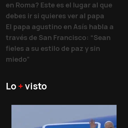
en Roma? Este es el lugar al que
debes ir si quieres ver al papa
El papa agustino en Asís habla a
través de San Francisco: “Sean
fieles a su estilo de paz y sin
miedo”
Lo
+
visto