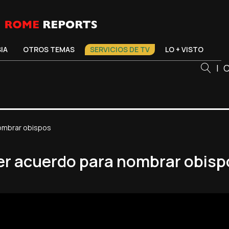
SIA
OTROS TEMAS
SERVICIOS DE TV
LO + VISTO
|
C
nombrar obispos
mer acuerdo para nombrar obisp