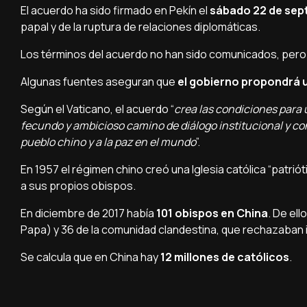
El acuerdo ha sido firmado en Pekín el
sábado 22 de sep
papal y de la ruptura de relaciones diplomáticas.
Los términos del acuerdo no han sido comunicados, pero 
Algunas fuentes aseguran que
el gobierno propondrá u
Según el Vaticano, el acuerdo “
crea las condiciones para 
fecundo y ambicioso camino de diálogo institucional y cont
pueblo chino y a la paz en el mundo
”.
En 1957 el régimen chino creó una Iglesia católica “patr
a sus propios obispos.
En diciembre de 2017 había
101 obispos en China
. De ell
Papa) y 36 de la comunidad clandestina, que rechazaban insc
Se calcula que en China hay
12 millones de católicos
.