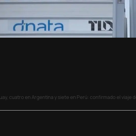
uay, cuatro en Argentina y siete en Perú: confirmado el viaje