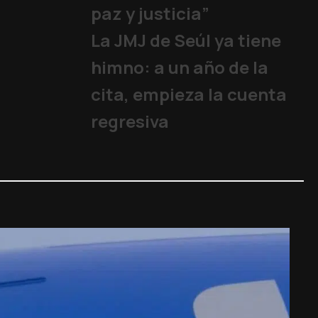
paz y justicia”
La JMJ de Seúl ya tiene
himno: a un año de la
cita, empieza la cuenta
regresiva