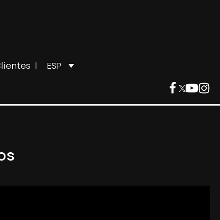
lientes
|
ESP
os