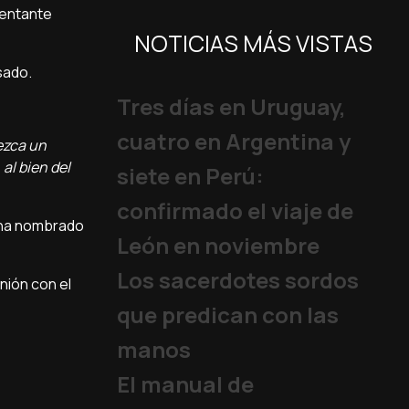
sentante
NOTICIAS MÁS VISTAS
sado.
Tres días en Uruguay,
cuatro en Argentina y
ezca un
al bien del
siete en Perú:
confirmado el viaje de
s ha nombrado
León en noviembre
Los sacerdotes sordos
unión con el
que predican con las
manos
El manual de