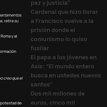
paz y justicia”
Cardenal que hizo llorar
epartamentos.
a Francisco vuelve a la
, retira su
prisión donde el
 Roma y al
comunismo lo quiso
fusilar
nformación
El papa a los jóvenes en
Asís: “El mundo entero
busca en ustedes nuevos
o creo que el
santos”
Dos mil millones de
euros, cinco mil
e potestad de