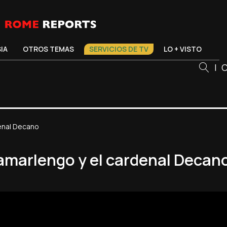
SIA
OTROS TEMAS
SERVICIOS DE TV
LO + VISTO
|
C
denal Decano
camarlengo y el cardenal Decan