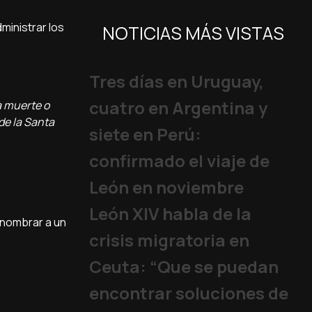
dministrar los
NOTICIAS MÁS VISTAS
Tres días en Uruguay,
cuatro en Argentina y
la muerte o
de la Santa
siete en Perú:
confirmado el viaje de
León en noviembre
León XIV habla de la
 nombrar a un
crisis migratoria en
Ceuta: “Que se puedan
encontrar soluciones de