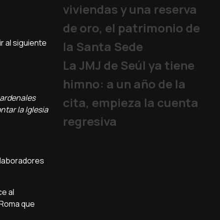
viviendas y una reserva
de oro, el patrimonio de
r al siguiente
la Santa Sede
La JMJ de Seúl ya tiene
himno: a un año de la
cardenales
cita, empieza la cuenta
tar la Iglesia
regresiva
olaboradores
ce al
e Roma que