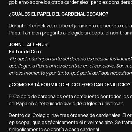
gobierno sobre los otros cardenales, pero es considerad
¿CUÁL ES EL PAPEL DEL CARDENAL DECANO?
Durante el cónclave, recibe el juramento de secreto de la
Papa. También pregunta al elegido si acepta el nombram
JOHN L. ALLEN JR.
Editor de Crux
'El papel más importante del decano es presidir las llama
que llegan a Roma antes de entrar en el cónclave. Son mu
en ese momento y por tanto, qué perfil de Papa necesitan 
¿CÓMO ESTÁ FORMADO EL COLEGIO CARDENALICIO?
El Colegio de cardenales está compuesto por todos los
del Papa en el “el cuidado diario de la Iglesia universal”.
Dentro del Colegio, hay tres órdenes de cardenales. El or
episcopal, que es técnicamente el nivel más alto. Se trat
simbólicamente se confía a cada cardenal.