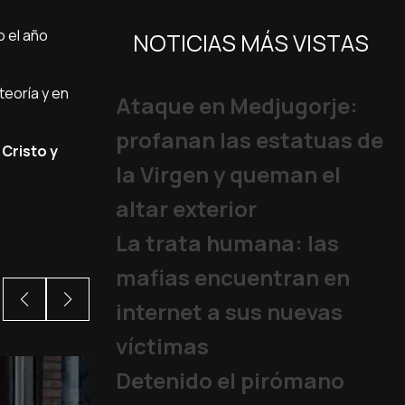
o el año
NOTICIAS MÁS VISTAS
teoría y en
Ataque en Medjugorje:
profanan las estatuas de
Cristo y
la Virgen y queman el
altar exterior
La trata humana: las
mafias encuentran en
internet a sus nuevas
víctimas
Detenido el pirómano