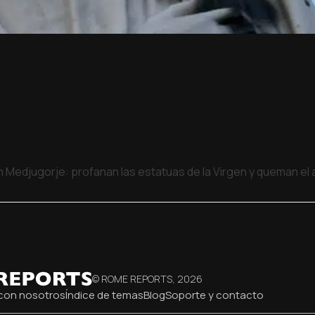
 Medjugorje: profanan las estatuas de la Virgen y queman el a
© ROME REPORTS,
2026
con nosotros
Índice de temas
Blog
Soporte y contacto