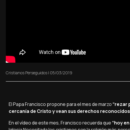
Cristianos Perseguidos
|
05/03/2019
El Papa Francisco propone para el mes de marzo
“rezar 
cercanía de Cristo y vean sus derechos reconocidos”
En el vídeo de este mes, Francisco recuerda que
“hoy en
Iglesia Necesitada los cristianos son la religión más per