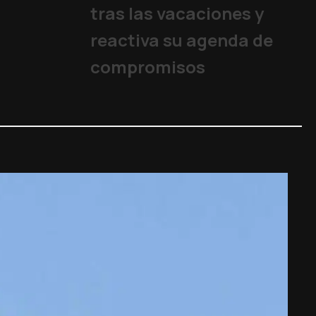
tras las vacaciones y
reactiva su agenda de
compromisos