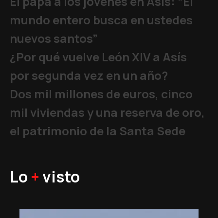
El papa a los jóvenes en Asís: “El
mundo entero busca en ustedes
nuevos santos”
¿Por qué vuelve León XIV a Asís
por segunda vez en un año?
Dos mil millones de euros, cinco
mil viviendas y una reserva de oro,
el patrimonio de la Santa Sede
Lo
+
visto