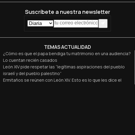
Suscríbete a nuestra newsletter
TEMAS ACTUALIDAD
¿Cómo es que el papa bendiga tu matrimonio en una audiencia?
Lo cuentan recién casados
León XIV pide respetar las “legítimas aspiraciones del pueblo
israelí y del pueblo palestino”
Ermitaños se reúnen con León XIV. Esto es lo que les dice el
papa
La diplomacia vaticana, 'entre bambalinas': lo desvela el que fue
corresponsal cuatro años
Así fue el rosario especial por la paz que convocó León XIV
¿Quiénes son los secretarios personales de León XIV?
Aviso Legal
Política de privacidad
Política de cookies