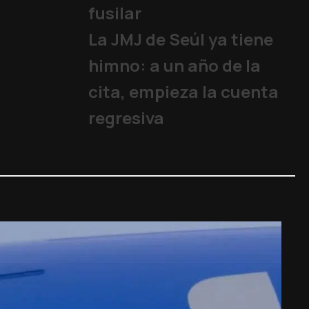
fusilar
La JMJ de Seúl ya tiene
himno: a un año de la
cita, empieza la cuenta
regresiva