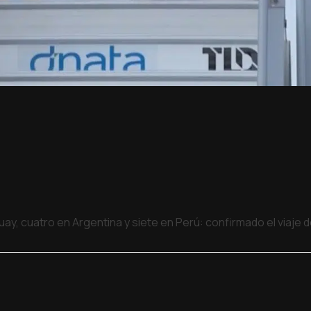
uay, cuatro en Argentina y siete en Perú: confirmado el viaje