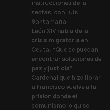
La visita del presiden
instrucciones de la
Papa
,
Encuentros con los líder
sectas, con Luis
Santamaría
León XIV habla de la
crisis migratoria en
Ceuta: “Que se puedan
encontrar soluciones de
paz y justicia”
Cardenal que hizo llorar
a Francisco vuelve a la
prisión donde el
comunismo lo quiso