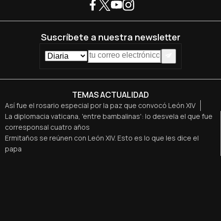
Suscríbete a nuestra newsletter
TEMAS ACTUALIDAD
Así fue el rosario especial por la paz que convocó León XIV
La diplomacia vaticana, 'entre bambalinas': lo desvela el que fue
corresponsal cuatro años
Ermitaños se reúnen con León XIV. Esto es lo que les dice el
papa
León XIV pide respetar las “legítimas aspiraciones del pueblo
israelí y del pueblo palestino”
¿Cómo es que el papa bendiga tu matrimonio en una audiencia?
Lo cuentan recién casados
¿Quiénes son los secretarios personales de León XIV?