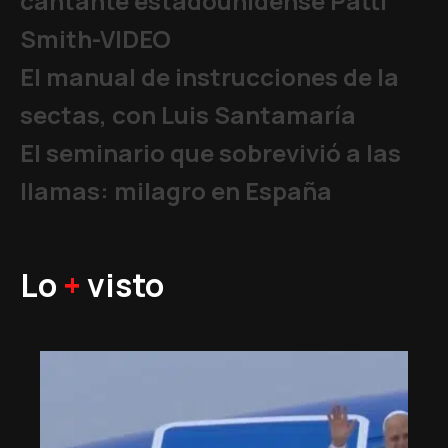
cantante estadounidense Patti
Smith-VIDEO
El manual de instrucciones de la
sectas, con Luis Santamaría
El seminario que sobrevivió a las
llamas: milagro en España
Lo
+
visto