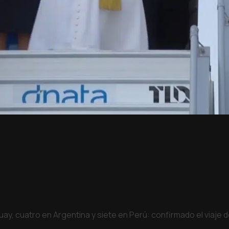
uay, cuatro en Argentina y siete en Perú: confirmado el viaje