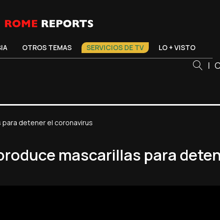
SIA
OTROS TEMAS
SERVICIOS DE TV
LO + VISTO
|
C
 para detener el coronavirus
produce mascarillas para deten