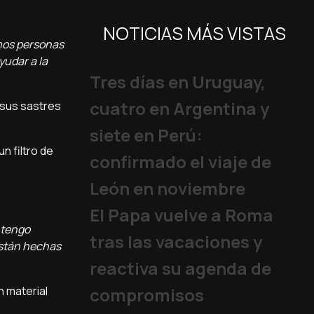
NOTICIAS MÁS VISTAS
omos personas
yudar a la
Tres días en Uruguay,
cuatro en Argentina y
 sus sastres
siete en Perú:
n filtro de
confirmado el viaje de
León en noviembre
El Papa vuelve a Roma
 tengo
tras las vacaciones y
Están hechas
reactiva su agenda de
n material
compromisos