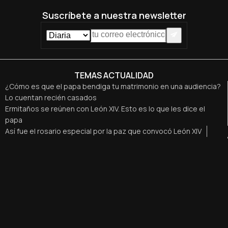
Suscríbete a nuestra newsletter
TEMAS ACTUALIDAD
¿Cómo es que el papa bendiga tu matrimonio en una audiencia?
Lo cuentan recién casados
Ermitaños se reúnen con León XIV. Esto es lo que les dice el
papa
Así fue el rosario especial por la paz que convocó León XIV
La diplomacia vaticana, 'entre bambalinas': lo desvela el que fue
corresponsal cuatro años
¿Quiénes son los secretarios personales de León XIV?
León XIV pide respetar las “legítimas aspiraciones del pueblo
israelí y del pueblo palestino”
Aviso Legal
Política de privacidad
Política de cookies