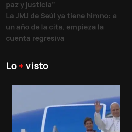
paz y justicia”
La JMJ de Seúl ya tiene himno: a
un año de la cita, empieza la
cuenta regresiva
Lo
+
visto