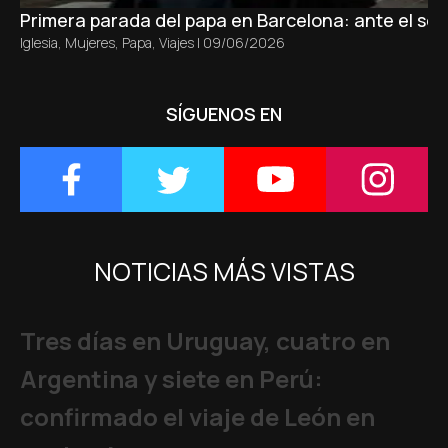
Primera parada del papa en Barcelona: ante el sepu
Iglesia
,
Mujeres
,
Papa
,
Viajes
|
09/06/2026
SÍGUENOS EN
NOTICIAS MÁS VISTAS
Tres días en Uruguay, cuatro en
Argentina y siete en Perú:
confirmado el viaje de León en