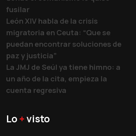
fusilar
León XIV habla de la crisis
migratoria en Ceuta: “Que se
puedan encontrar soluciones de
paz y justicia”
La JMJ de Seúl ya tiene himno: a
un año de la cita, empieza la
cuenta regresiva
Lo
+
visto