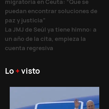
migratoria en Ceuta: “Que se
puedan encontrar soluciones de
paz y justicia”
La JMJ de Seúl ya tiene himno: a
un año de la cita, empieza la
cuenta regresiva
Lo
+
visto