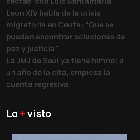
sectas, con Luis Santamaría
León XIV habla de la crisis
migratoria en Ceuta: “Que se
puedan encontrar soluciones de
paz y justicia”
La JMJ de Seúl ya tiene himno: a
un año de la cita, empieza la
cuenta regresiva
Lo
+
visto