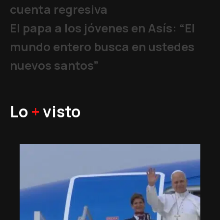
cuenta regresiva
El papa a los jóvenes en Asís: “El
mundo entero busca en ustedes
nuevos santos”
Lo
+
visto