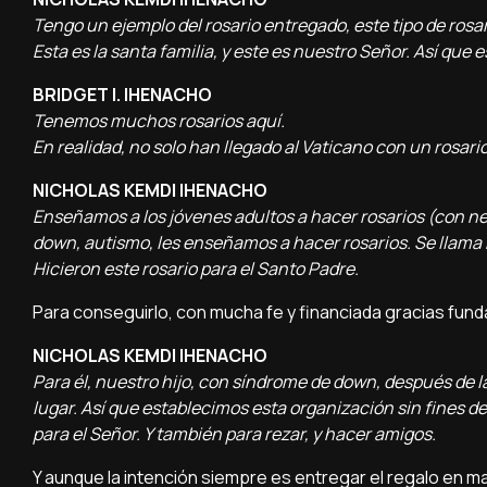
Tengo un ejemplo del rosario entregado, este tipo de rosar
Esta es la santa familia, y este es nuestro Señor. Así que 
BRIDGET I. IHENACHO
Tenemos muchos rosarios aquí.
En realidad, no solo han llegado al Vaticano con un rosario
NICHOLAS KEMDI IHENACHO
Enseñamos a los jóvenes adultos a hacer rosarios (con n
down, autismo, les enseñamos a hacer rosarios. Se llama 
Hicieron este rosario para el Santo Padre.
Para conseguirlo, con mucha fe y financiada gracias fu
NICHOLAS KEMDI IHENACHO
Para él, nuestro hijo, con síndrome de down, después de 
lugar. Así que establecimos esta organización sin fines 
para el Señor. Y también para rezar, y hacer amigos.
Y aunque la intención siempre es entregar el regalo en m