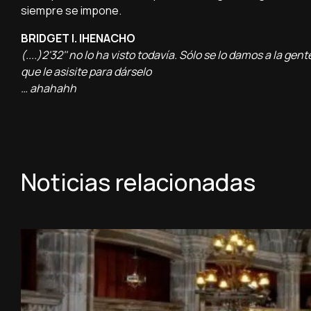
siempre se impone.
BRIDGET I. IHENACHO
(....)2'32'' no lo ha visto todavía. Sólo se lo damos a la gente
que le asisite para dárselo
… ahahahh
Noticias relacionadas