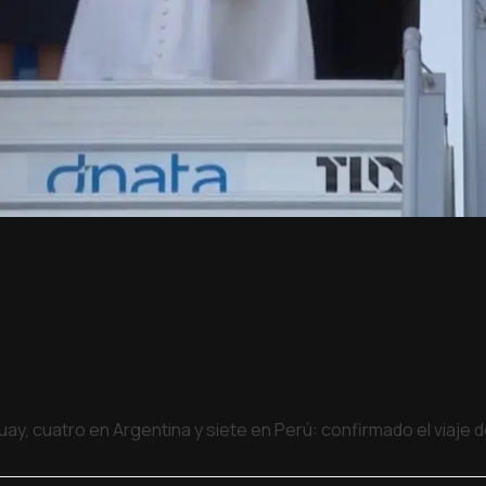
uay, cuatro en Argentina y siete en Perú: confirmado el viaje