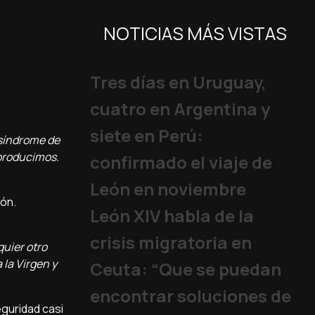
NOTICIAS MÁS VISTAS
Tres días en Uruguay,
cuatro en Argentina y
siete en Perú:
 síndrome de
 producimos.
confirmado el viaje de
León en noviembre
ión.
León XIV habla de la
crisis migratoria en
quier otro
 la Virgen y
Ceuta: “Que se puedan
encontrar soluciones de
eguridad casi