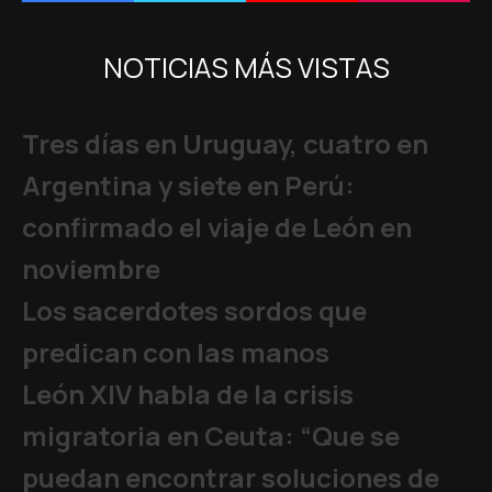
NOTICIAS MÁS VISTAS
Tres días en Uruguay, cuatro en
Argentina y siete en Perú:
confirmado el viaje de León en
noviembre
Los sacerdotes sordos que
predican con las manos
León XIV habla de la crisis
migratoria en Ceuta: “Que se
puedan encontrar soluciones de