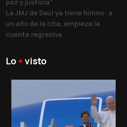
paz y justicia”
La JMJ de Seúl ya tiene himno: a
un año de la cita, empieza la
cuenta regresiva
Lo
+
visto