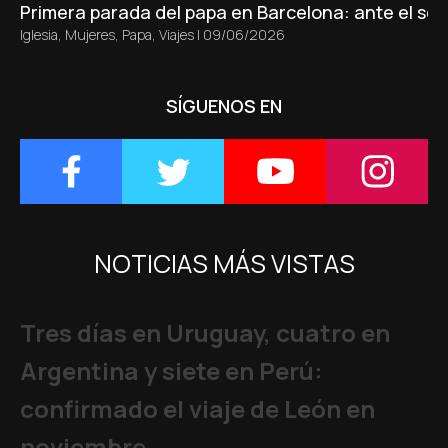
Primera parada del papa en Barcelona: ante el sepu
Iglesia
,
Mujeres
,
Papa
,
Viajes
|
09/06/2026
SÍGUENOS EN
NOTICIAS MÁS VISTAS
Tres días en Uruguay, cuatro en
Argentina y siete en Perú:
confirmado el viaje de León en
noviembre