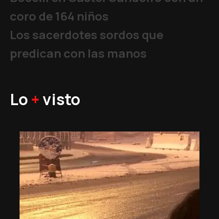
coro de 164 niños
Los sacerdotes sordos que
predican con las manos
Lo
+
visto