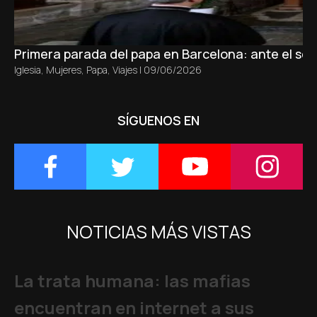
Primera parada del papa en Barcelona: ante el sepu
Iglesia
,
Mujeres
,
Papa
,
Viajes
|
09/06/2026
SÍGUENOS EN
NOTICIAS MÁS VISTAS
La trata humana: las mafias
encuentran en internet a sus