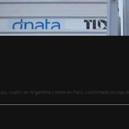
uay, cuatro en Argentina y siete en Perú: confirmado el viaje