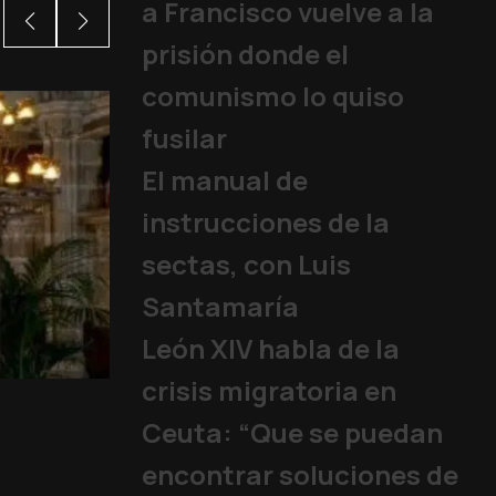
a Francisco vuelve a la
prisión donde el
comunismo lo quiso
fusilar
El manual de
instrucciones de la
sectas, con Luis
Santamaría
León XIV habla de la
crisis migratoria en
15 años sin un Papa
Iglesia
,
Familia y Vida
,
Papa
,
Ceuta: “Que se puedan
encontrar soluciones de