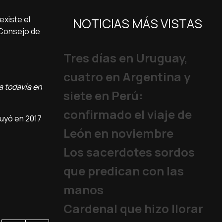
existe el
NOTICIAS MÁS VISTAS
 Consejo de
Tres días en Uruguay,
cuatro en Argentina y
a todavía en
siete en Perú:
confirmado el viaje de
luyó en 2017
León en noviembre
Los sacerdotes sordos
que predican con las
manos
Cardenal que hizo llorar