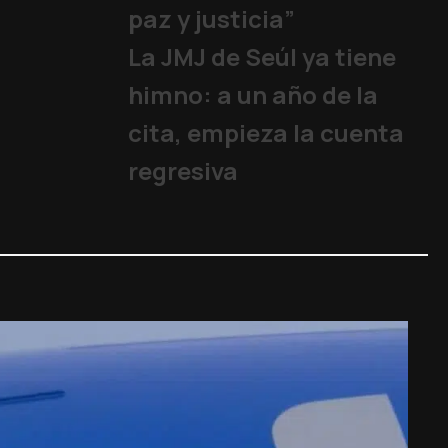
paz y justicia”
La JMJ de Seúl ya tiene
himno: a un año de la
cita, empieza la cuenta
regresiva