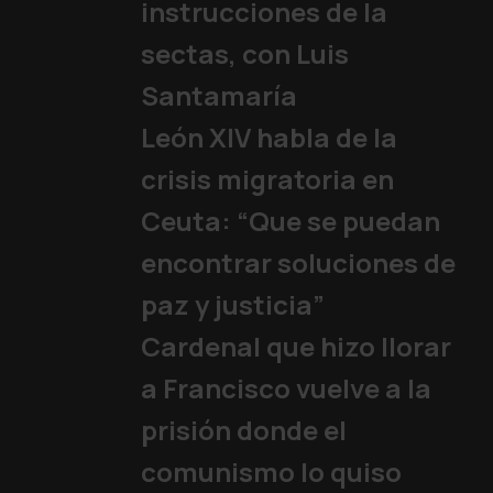
15 años sin un Papa
instrucciones de la
Iglesia
,
Familia y Vida
,
Papa
,
sectas, con Luis
Santamaría
León XIV habla de la
crisis migratoria en
Ceuta: “Que se puedan
encontrar soluciones de
paz y justicia”
Cardenal que hizo llorar
a Francisco vuelve a la
prisión donde el
comunismo lo quiso