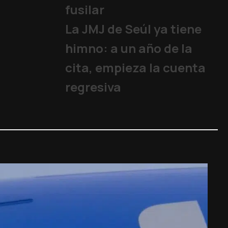
fusilar
La JMJ de Seúl ya tiene
himno: a un año de la
cita, empieza la cuenta
regresiva