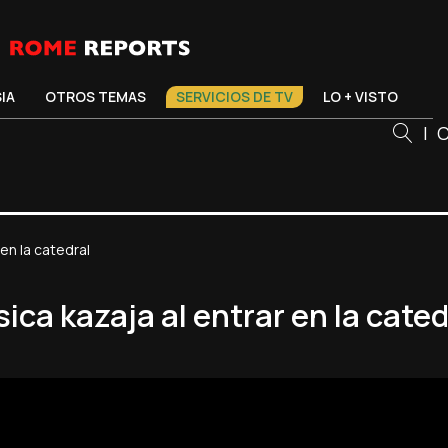
SIA
OTROS TEMAS
SERVICIOS DE TV
LO + VISTO
|
C
en la catedral
ica kazaja al entrar en la cated