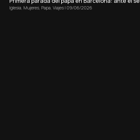
Primera parada del papa en Barcelona: ante el sep
Iglesia
,
Mujeres
,
Papa
,
Viajes
|
09/06/2026