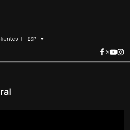
lientes
|
ESP
ral