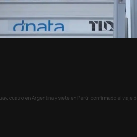
uay, cuatro en Argentina y siete en Perú: confirmado el viaje