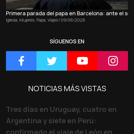
Primera parada del papa en Barcelona: ante el sepu
Iglesia
,
Mujeres
,
Papa
,
Viajes
|
09/06/2026
SÍGUENOS EN
NOTICIAS MÁS VISTAS
Tres días en Uruguay, cuatro en
Argentina y siete en Perú:
confirmado el viaje de León en