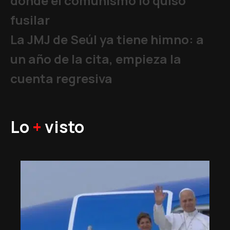
donde el comunismo lo quiso
fusilar
La JMJ de Seúl ya tiene himno: a
un año de la cita, empieza la
cuenta regresiva
Lo
+
visto