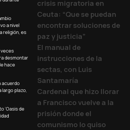
crisis migratoria en
Ceuta: “Que se puedan
cambio
encontrar soluciones de
vo a nivel
a religión, es
paz y justicia”
El manual de
A veces
instrucciones de la
ara desmontar
de hace
sectas, con Luis
Santamaría
Un acuerdo
Cardenal que hizo llorar
 largo plazo,
a Francisco vuelve a la
to ‘Oasis de
prisión donde el
nidad
comunismo lo quiso