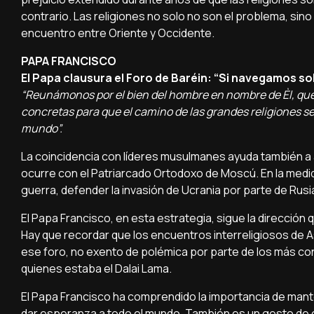
contrario. Las religiones no solo no son el problema, sino 
encuentro entre Oriente y Occidente.
PAPA FRANCISCO
El Papa clausura el Foro de Baréin: “Si navegamos s
“Reunámonos por el bien del hombre en nombre de Èl, que
concretas para que el camino de las grandes religiones s
mundo”.
La coincidencia con líderes musulmanes ayuda también a a
ocurre con el Patriarcado Ortodoxo de Moscú. En la medi
guerra, defender la invasión de Ucrania por parte de Rusia
El Papa Francisco, en esta estrategia, sigue la direcció
Hay que recordar que los encuentros interreligiosos de Así
ese foro, no exento de polémica por parte de los más co
quienes estaba el Dalai Lama.
El Papa Francisco ha comprendido la importancia de manten
dar esperanza a todo el mundo. También es un gesto de 