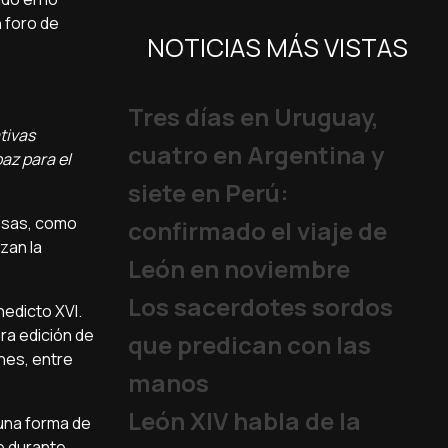
n foro de
NOTICIAS MÁS VISTAS
Tres días en Uruguay,
tivas
cuatro en Argentina y
az para el
siete en Perú:
iosas, como
confirmado el viaje de
zan la
León en noviembre
Los sacerdotes sordos
nedicto XVI.
era edición de
que predican con las
nes, entre
manos
León XIV habla de la
 una forma de
e durante