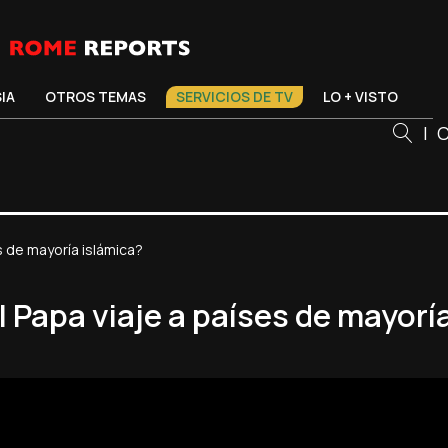
SIA
OTROS TEMAS
SERVICIOS DE TV
LO + VISTO
|
C
s de mayoría islámica?
 Papa viaje a países de mayorí