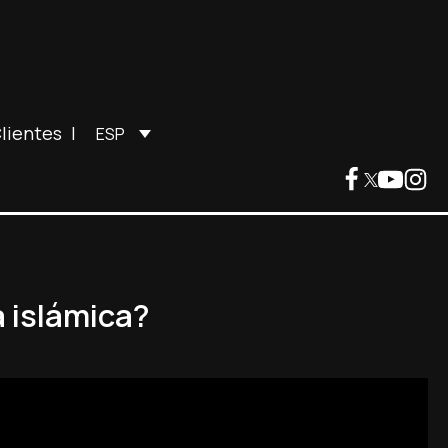
lientes
|
ESP
a islámica?