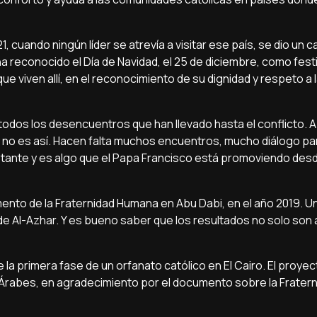
021, cuando ningún líder se atrevía a visitar ese país, se dio un 
ha reconocido el Día de Navidad, el 25 de diciembre, como festi
ue viven allí, en el reconocimiento de su dignidad y respeto a l
todos los desencuentros que han llevado hasta el conflicto. 
y no es así. Hacen falta muchos encuentros, mucho diálogo p
nstante y es algo que el Papa Francisco está promoviendo des
umento de la Fraternidad Humana en Abu Dabi, en el año 2019. 
 de Al-Azhar. Y es bueno saber que los resultados no solo son a
la primera fase de un orfanato católico en El Cairo. El proyec
os Árabes, en agradecimiento por el documento sobre la Frater