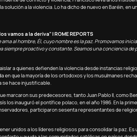
la solución a la violencia. Lo ha dicho de nuevo en Baréin, en u
olos vamos a la deriva” | ROME REPORTS
 ama al hombre, Él, cuyo nombre es la paz. Promovamos inicia
ea siempre proactivo y constante. Seamos una conciencia de p
islar a quienes defienden la violencia desde instancias relig
da en que la mayoría de los ortodoxos y los musulmanes recha
 se hace injustificable.
n que marcaron sus predecesores, tanto Juan Pablo II, como Be
s los inauguró el pontífice polaco, en el año 1986. En la prim
nservadores, participaron sesenta representantes de religio
er unidos a los líderes religiosos para consolidar la paz. Es
conforto y ayuda a las comunidades católicas en países dond