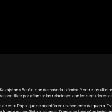
azajstán y Baréin, son de mayoría islámica. Y entre los últimos
 del pontífice por afianzar las relaciones con los seguidores d
do de este Papa, que se acentúa en un momento de guerra. Fre
 fuente de conflicto y violencia, Francisco lleva años insistie