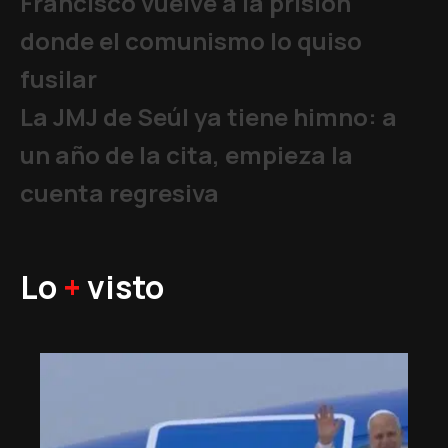
Francisco vuelve a la prisión
donde el comunismo lo quiso
fusilar
La JMJ de Seúl ya tiene himno: a
un año de la cita, empieza la
cuenta regresiva
Lo
+
visto