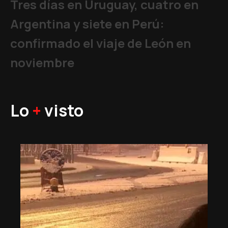
Tres días en Uruguay, cuatro en
Argentina y siete en Perú:
confirmado el viaje de León en
noviembre
Lo
+
visto