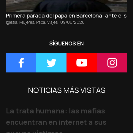
Primera parada del papa en Barcelona: ante el sepu
Iglesia
,
Mujeres
,
Papa
,
Viajes
|
09/06/2026
SÍGUENOS EN
NOTICIAS MÁS VISTAS
La trata humana: las mafias
encuentran en internet a sus