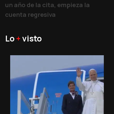
un año de la cita, empieza la
cuenta regresiva
Lo
+
visto